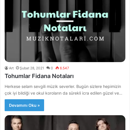
Art
Şubat 28, 2021
0
6.547
Tohumlar Fidana Notaları
Herkese selam sevgili müzik severler. Bugün sizlere hepimizin
çok iyi bildiği ve okul koroların da sürekli icra edilen güzel ve…
Devamını Oku »