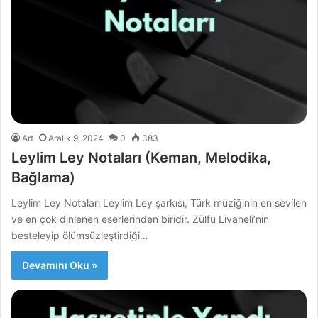
Art
Aralık 9, 2024
0
383
Leylim Ley Notaları (Keman, Melodika,
Bağlama)
Leylim Ley Notaları Leylim Ley şarkısı, Türk müziğinin en sevilen
ve en çok dinlenen eserlerinden biridir. Zülfü Livaneli’nin
besteleyip ölümsüzleştirdiği…
Devamını Oku »