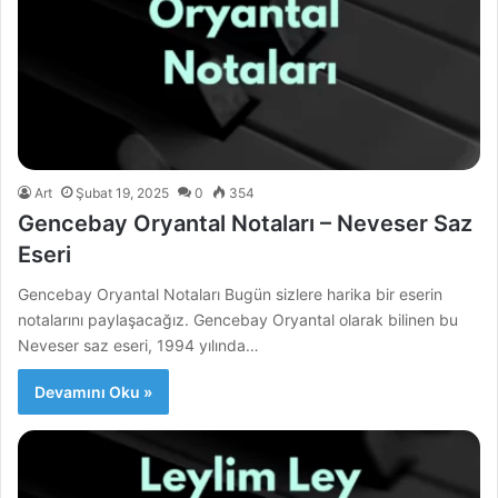
Art
Şubat 19, 2025
0
354
Gencebay Oryantal Notaları – Neveser Saz
Eseri
Gencebay Oryantal Notaları Bugün sizlere harika bir eserin
notalarını paylaşacağız. Gencebay Oryantal olarak bilinen bu
Neveser saz eseri, 1994 yılında…
Devamını Oku »