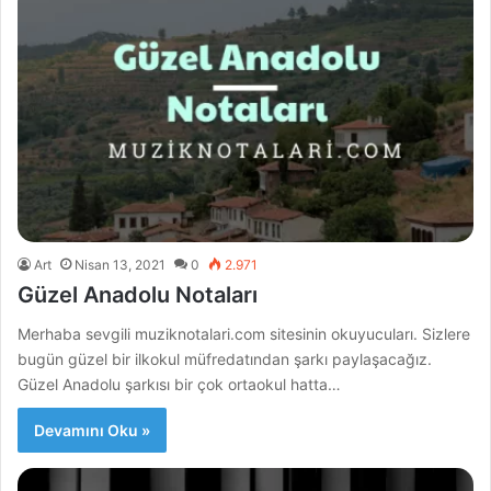
Art
Nisan 13, 2021
0
2.971
Güzel Anadolu Notaları
Merhaba sevgili muziknotalari.com sitesinin okuyucuları. Sizlere
bugün güzel bir ilkokul müfredatından şarkı paylaşacağız.
Güzel Anadolu şarkısı bir çok ortaokul hatta…
Devamını Oku »