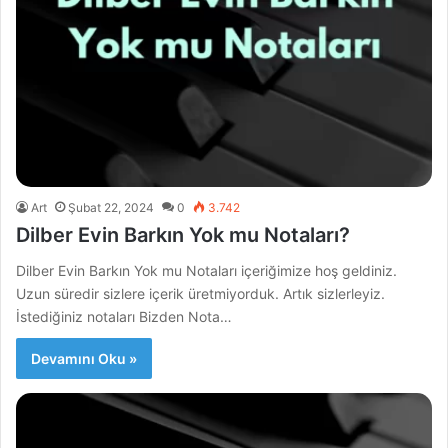
Art
Şubat 22, 2024
0
3.742
Dilber Evin Barkın Yok mu Notaları?
Dilber Evin Barkın Yok mu Notaları içeriğimize hoş geldiniz.
Uzun süredir sizlere içerik üretmiyorduk. Artık sizlerleyiz.
İstediğiniz notaları Bizden Nota…
Devamını Oku »