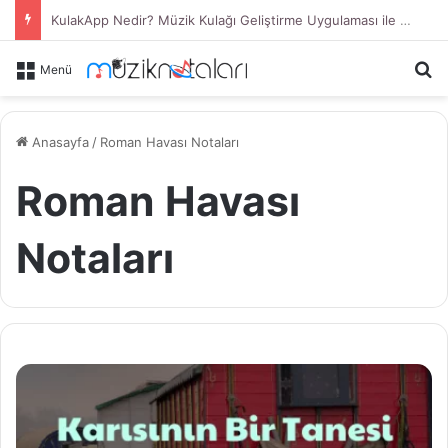
KulakApp Nedir? Müzik Kulağı Geliştirme Uygulaması ile Duyduğunu Tanı
Ar
Menü
Anasayfa
/
Roman Havası Notaları
Roman Havası
Notaları