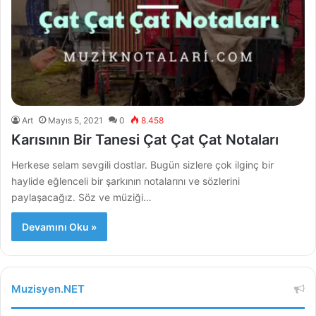
Art
Mayıs 5, 2021
0
8.458
Karısının Bir Tanesi Çat Çat Çat Notaları
Herkese selam sevgili dostlar. Bugün sizlere çok ilginç bir
haylide eğlenceli bir şarkının notalarını ve sözlerini
paylaşacağız. Söz ve müziği…
Devamını Oku »
Muzisyen.NET