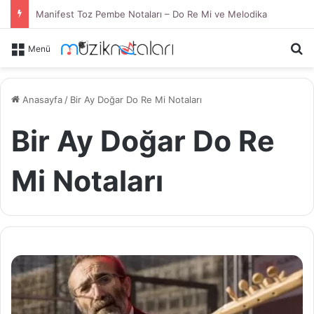
Manifest Toz Pembe Notaları – Do Re Mi ve Melodika
Ar
Menü
Anasayfa
/
Bir Ay Doğar Do Re Mi Notaları
Bir Ay Doğar Do Re
Mi Notaları