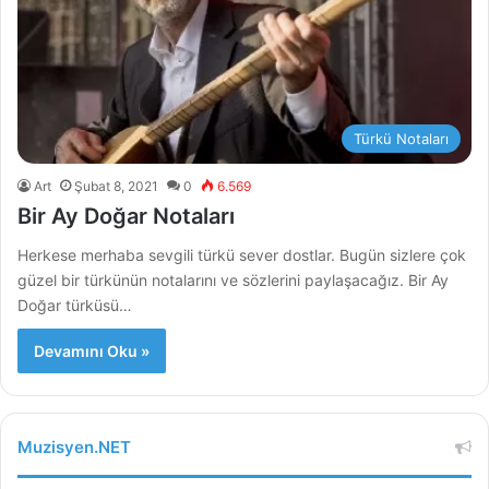
Türkü Notaları
Art
Şubat 8, 2021
0
6.569
Bir Ay Doğar Notaları
Herkese merhaba sevgili türkü sever dostlar. Bugün sizlere çok
güzel bir türkünün notalarını ve sözlerini paylaşacağız. Bir Ay
Doğar türküsü…
Devamını Oku »
Muzisyen.NET