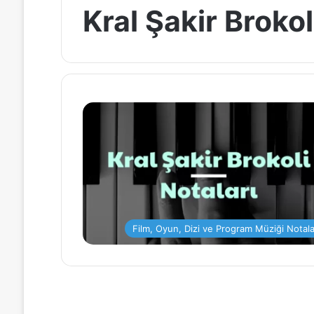
Kral Şakir Brokol
Film, Oyun, Dizi ve Program Müziği Notala