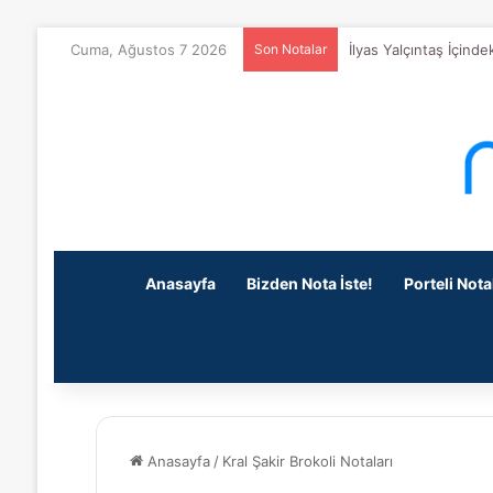
Cuma, Ağustos 7 2026
Son Notalar
İlyas Yalçıntaş İçind
Anasayfa
Bizden Nota İste!
Porteli Nota
Anasayfa
/
Kral Şakir Brokoli Notaları