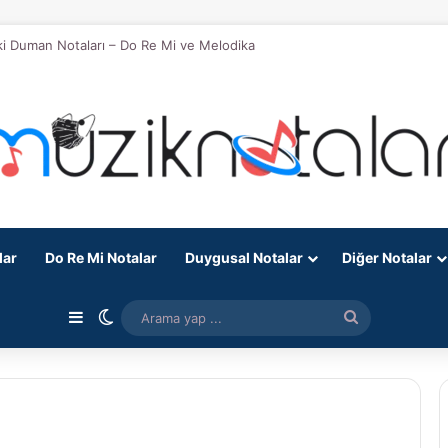
eki Duman Notaları – Do Re Mi ve Melodika
lar
Do Re Mi Notalar
Duygusal Notalar
Diğer Notalar
Kenar Bölmesi
Dış görünümü değiştir
Arama
yap
...