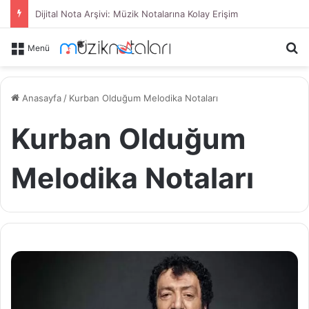
Dijital Nota Arşivi: Müzik Notalarına Kolay Erişim
Ar
Menü
Anasayfa
/
Kurban Olduğum Melodika Notaları
Kurban Olduğum
Melodika Notaları