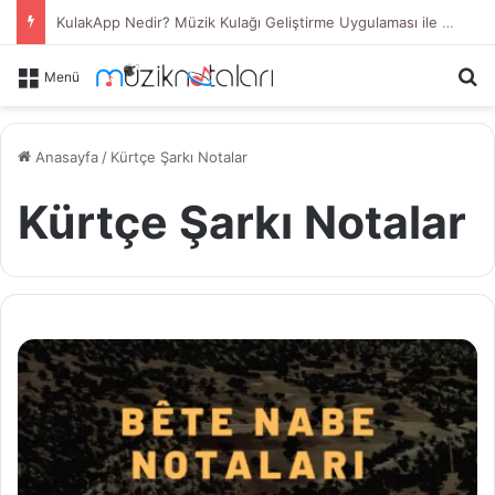
KulakApp Nedir? Müzik Kulağı Geliştirme Uygulaması ile Duyduğunu Tanı
Ar
Menü
Anasayfa
/
Kürtçe Şarkı Notalar
Kürtçe Şarkı Notalar