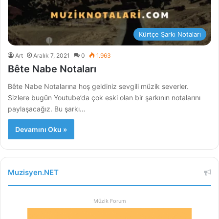
Kürtçe Şarkı Notaları
Art
Aralık 7, 2021
0
1.963
Bête Nabe Notaları
Bête Nabe Notalarına hoş geldiniz sevgili müzik severler.
Sizlere bugün Youtube’da çok eski olan bir şarkının notalarını
paylaşacağız. Bu şarkı…
Devamını Oku »
Muzisyen.NET
Müzik Forum