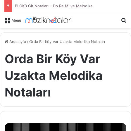
BLOK3 Git Notaları – Do Re Mi ve Melodika
Ar
Menü
Anasayfa
/
Orda Bir Köy Var Uzakta Melodika Notaları
Orda Bir Köy Var
Uzakta Melodika
Notaları