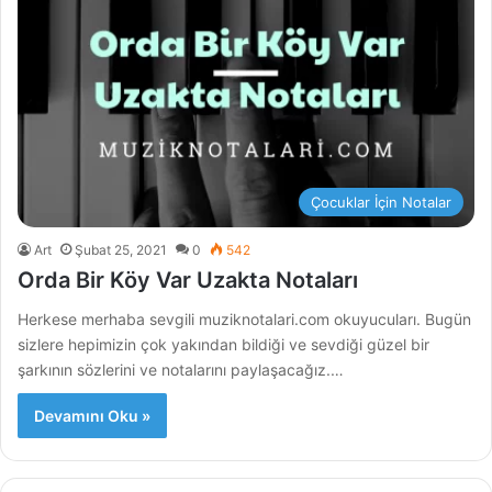
Çocuklar İçin Notalar
Art
Şubat 25, 2021
0
542
Orda Bir Köy Var Uzakta Notaları
Herkese merhaba sevgili muziknotalari.com okuyucuları. Bugün
sizlere hepimizin çok yakından bildiği ve sevdiği güzel bir
şarkının sözlerini ve notalarını paylaşacağız.…
Devamını Oku »