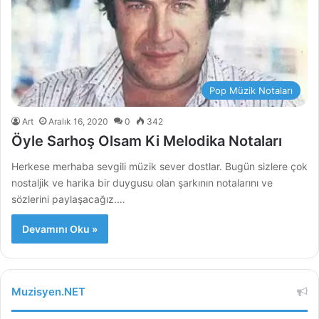
Pop Müzik Notaları
Art
Aralık 16, 2020
0
342
Öyle Sarhoş Olsam Ki Melodika Notaları
Herkese merhaba sevgili müzik sever dostlar. Bugün sizlere çok
nostaljik ve harika bir duygusu olan şarkının notalarını ve
sözlerini paylaşacağız.…
Devamını Oku »
Muzisyen.NET