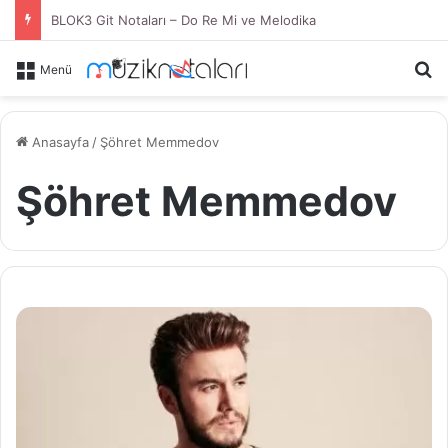
BLOK3 Git Notaları – Do Re Mi ve Melodika
Ar
Menü
Anasayfa
/
Şöhret Memmedov
Şöhret Memmedov