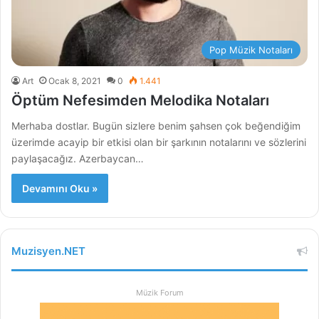
Pop Müzik Notaları
Art
Ocak 8, 2021
0
1.441
Öptüm Nefesimden Melodika Notaları
Merhaba dostlar. Bugün sizlere benim şahsen çok beğendiğim
üzerimde acayip bir etkisi olan bir şarkının notalarını ve sözlerini
paylaşacağız. Azerbaycan…
Devamını Oku »
Muzisyen.NET
Müzik Forum