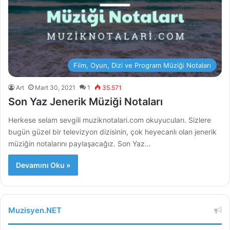
Film, Oyun, Dizi ve Program Müziği Notaları
Art
Mart 30, 2021
1
35.571
Son Yaz Jenerik Müziği Notaları
Herkese selam sevgili muziknotalari.com okuyucuları. Sizlere
bugün güzel bir televizyon dizisinin, çok heyecanlı olan jenerik
müziğin notalarını paylaşacağız. Son Yaz…
Devamını Oku »
Muzisyen.NET