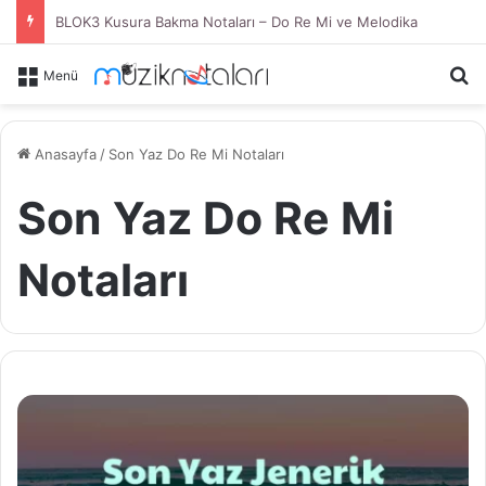
BLOK3 Kusura Bakma Notaları – Do Re Mi ve Melodika
Ar
Menü
Anasayfa
/
Son Yaz Do Re Mi Notaları
Son Yaz Do Re Mi
Notaları