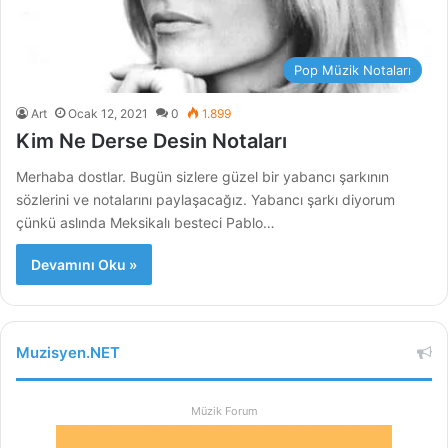
Pop Müzik Notaları
Art
Ocak 12, 2021
0
1.899
Kim Ne Derse Desin Notaları
Merhaba dostlar. Bugün sizlere güzel bir yabancı şarkının
sözlerini ve notalarını paylaşacağız. Yabancı şarkı diyorum
çünkü aslında Meksikalı besteci Pablo…
Devamını Oku »
Muzisyen.NET
Müzik Forum