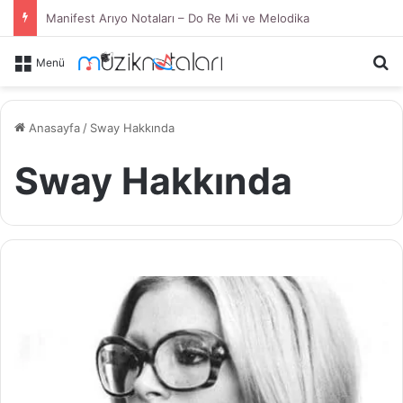
Manifest Arıyo Notaları – Do Re Mi ve Melodika
Ar
Menü
Anasayfa
/
Sway Hakkında
Sway Hakkında