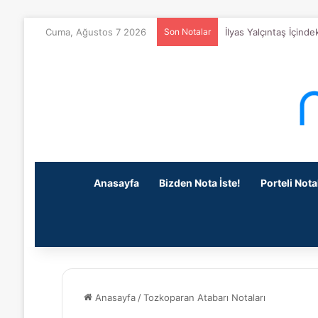
Cuma, Ağustos 7 2026
Son Notalar
İlyas Yalçıntaş İçind
Anasayfa
Bizden Nota İste!
Porteli Nota
Anasayfa
/
Tozkoparan Atabarı Notaları