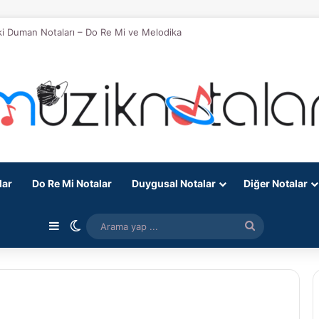
eki Duman Notaları – Do Re Mi ve Melodika
lar
Do Re Mi Notalar
Duygusal Notalar
Diğer Notalar
Kenar Bölmesi
Dış görünümü değiştir
Arama
yap
...