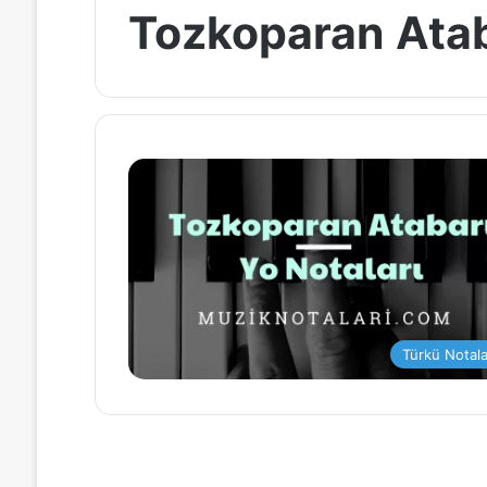
Tozkoparan Atab
Türkü Notala