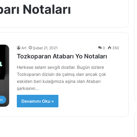
arı Notaları
Art
Şubat 21, 2021
0
350
Tozkoparan Atabarı Yo Notaları
Herkese selam sevgili dostlar. Bugün sizlere
Tozkoparan dizisin de çalmış olan ancak çok
eskiden beri kulağımıza aşina olan Atabarı
şarkısının…
rı
Devamını Oku »