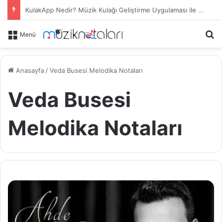
KulakApp Nedir? Müzik Kulağı Geliştirme Uygulaması ile Duyduğunu Tanı
Ar
Menü
Anasayfa
/
Veda Busesi Melodika Notaları
Veda Busesi
Melodika Notaları