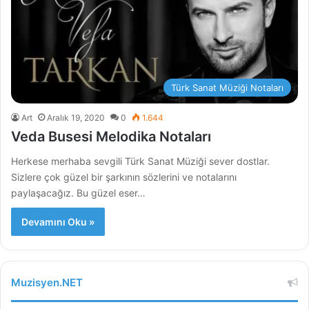
Türk Sanat Müziği Notaları
Art
Aralık 19, 2020
0
1.644
Veda Busesi Melodika Notaları
Herkese merhaba sevgili Türk Sanat Müziği sever dostlar.
Sizlere çok güzel bir şarkının sözlerini ve notalarını
paylaşacağız. Bu güzel eser…
Devamını Oku »
Muzisyen.NET