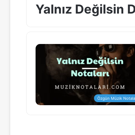
Yalnız Değilsin 
Özgün Müzik Notala