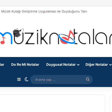
 Müzik Kulağı Geliştirme Uygulaması ile Duyduğunu Tanı
lar
Do Re Mi Notalar
Duygusal Notalar
Diğer Notalar
Kenar Bölmesi
Dış görünümü değiştir
Arama
yap
...