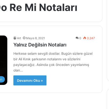
Do Re Mi Notaları
Art
Mayıs 8, 2021
0
3.247
Yalnız Değilsin Notaları
Herkese selam sevgili dostlar. Bugün sizlere güzel
bir Ali Kınık şarkısının notalarını ve sözlerini
paylaşacağız. Aslında çok önceden yayınlanmış
olan…
rı
Devamını Oku »