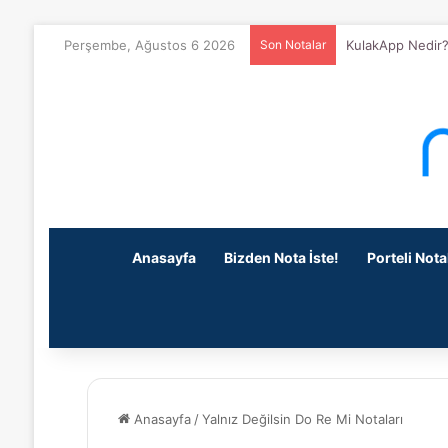
Perşembe, Ağustos 6 2026
Son Notalar
KulakApp Nedir?
Anasayfa
Bizden Nota İste!
Porteli Nota
Anasayfa
/
Yalnız Değilsin Do Re Mi Notaları