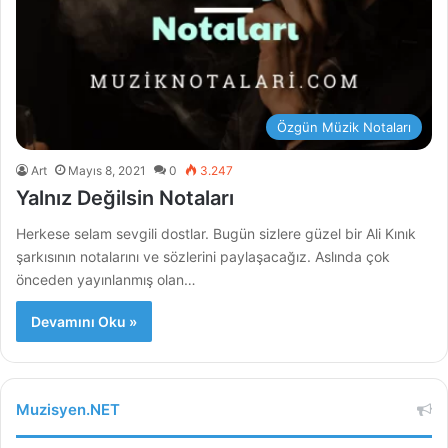
Özgün Müzik Notaları
Art
Mayıs 8, 2021
0
3.247
Yalnız Değilsin Notaları
Herkese selam sevgili dostlar. Bugün sizlere güzel bir Ali Kınık
şarkısının notalarını ve sözlerini paylaşacağız. Aslında çok
önceden yayınlanmış olan…
Devamını Oku »
Muzisyen.NET