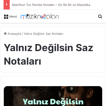
Manifest Toz Pembe Notaları – Do Re Mi ve Melodika
Ar
Menü
Anasayfa
/
Yalnız Değilsin Saz Notaları
Yalnız Değilsin Saz
Notaları