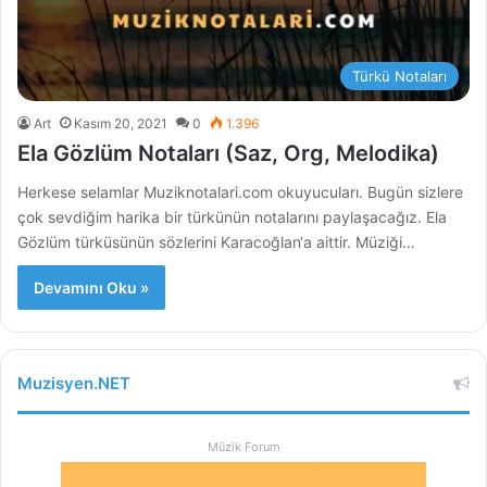
Türkü Notaları
Art
Kasım 20, 2021
0
1.396
Ela Gözlüm Notaları (Saz, Org, Melodika)
Herkese selamlar Muziknotalari.com okuyucuları. Bugün sizlere
çok sevdiğim harika bir türkünün notalarını paylaşacağız. Ela
Gözlüm türküsünün sözlerini Karacoğlan‘a aittir. Müziği…
Devamını Oku »
Muzisyen.NET
Müzik Forum