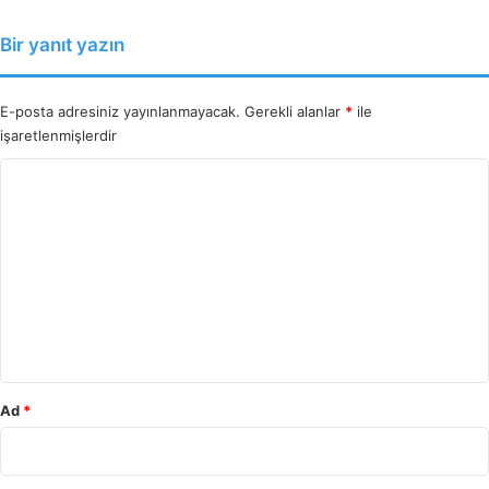
Bir yanıt yazın
E-posta adresiniz yayınlanmayacak.
Gerekli alanlar
*
ile
işaretlenmişlerdir
Y
o
r
u
m
*
Ad
*