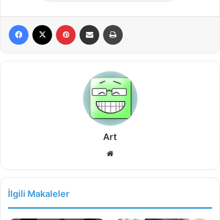
Facebook
X
Pinterest
E-Posta ile paylaş
Yazdır
Art
Web
sitesi
İlgili Makaleler