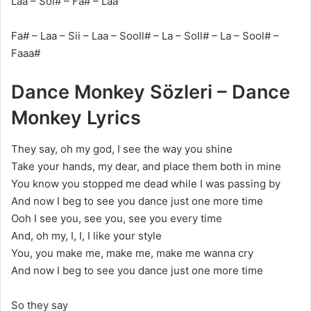
Laa – Sol# – Fa# – Laa
Fa# – Laa – Sii – Laa – Sooll# – La – Soll# – La – Sool# –
Faaa#
Dance Monkey Sözleri – Dance
Monkey Lyrics
They say, oh my god, I see the way you shine
Take your hands, my dear, and place them both in mine
You know you stopped me dead while I was passing by
And now I beg to see you dance just one more time
Ooh I see you, see you, see you every time
And, oh my, I, I, I like your style
You, you make me, make me, make me wanna cry
And now I beg to see you dance just one more time
So they say