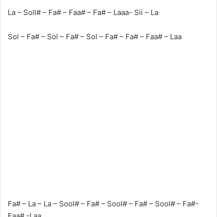
La – Soll# – Fa# – Faa# – Fa# – Laaa- Sii – La
Sol – Fa# – Sol – Fa# – Sol – Fa# – Fa# – Faa# – Laa
Fa# – La – La – Sool# – Fa# – Sool# – Fa# – Sool# – Fa#-
Faa# -Laa