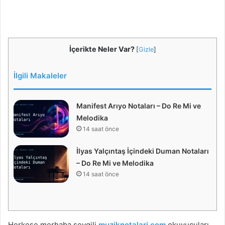
İçerikte Neler Var?
[
Gizle
]
İlgili Makaleler
Manifest Arıyo Notaları – Do Re Mi ve
Melodika
14 saat önce
İlyas Yalçıntaş İçindeki Duman Notaları
– Do Re Mi ve Melodika
14 saat önce
Herkese merhaba sevgili
muziknotalari.com
okuyucuları.