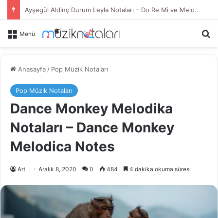
Ayşegül Aldinç Durum Leyla Notaları – Do Re Mi ve Melodika
Ar
Menü
Anasayfa
/
Pop Müzik Notaları
Pop Müzik Notaları
Dance Monkey Melodika
Notaları – Dance Monkey
Melodica Notes
Art
Aralık 8, 2020
0
484
4 dakika okuma süresi