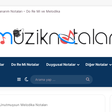
anarım Notaları – Do Re Mi ve Melodika
lar
Do Re Mi Notalar
Duygusal Notalar
Diğer Notalar
Kenar Bölmesi
Dış görünümü değiştir
Arama
yap
...
Unutmuşsun Melodika Notaları