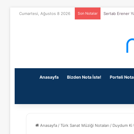
Sertab Erener Y
Cumartesi, Ağustos 8 2026
Son Notalar
Anasayfa
Bizden Nota İste!
Porteli Nota
Anasayfa
/
Türk Sanat Müziği Notaları
/
Duydum Ki 