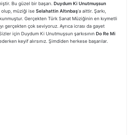
ştir. Bu güzel bir başarı.
Duydum Ki Unutmuşsun
it olup, müziği ise
Selahattin Altınbaş
‘a aittir. Şarkı,
z okunmuştur. Gerçekten Türk Sanat Müziğinin en kıymetli
ıyı gerçekten çok seviyoruz. Ayrıca icrası da gayet
. Sizler için Duydum Ki Unutmuşsun şarkısının
Do Re Mi
 ederken keyif alırsınız. Şimdiden herkese başarılar.