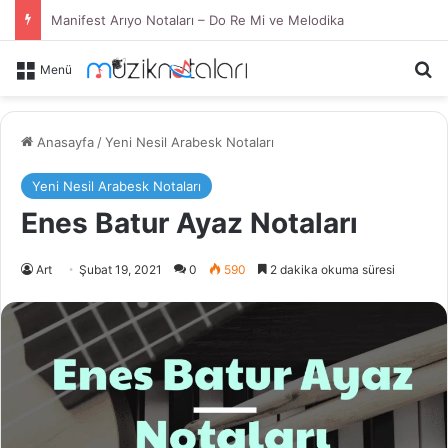
İlyas Yalçıntaş İçindeki Duman Notaları – Do Re Mi ve Melodika
Ar
Menü
Anasayfa
/
Yeni Nesil Arabesk Notaları
Yeni Nesil Arabesk Notaları
Enes Batur Ayaz Notaları
Art
Şubat 19, 2021
0
590
2 dakika okuma süresi