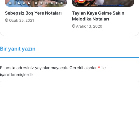
Sebepsiz Boş Yere Notaları
Taylan Kaya Gelme Sakın
Melodika Notaları
Ocak 25, 2021
Aralık 13, 2020
Bir yanıt yazın
E-posta adresiniz yayınlanmayacak.
Gerekli alanlar
*
ile
işaretlenmişlerdir
Y
o
r
u
m
*