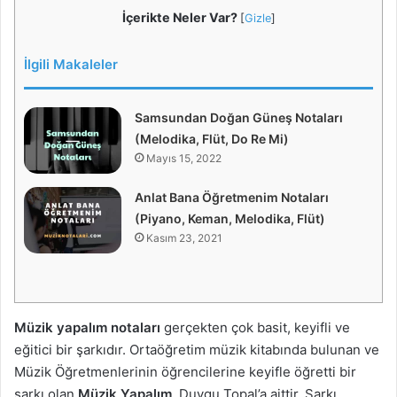
İçerikte Neler Var?
[
Gizle
]
İlgili Makaleler
Samsundan Doğan Güneş Notaları
(Melodika, Flüt, Do Re Mi)
Mayıs 15, 2022
Anlat Bana Öğretmenim Notaları
(Piyano, Keman, Melodika, Flüt)
Kasım 23, 2021
Müzik yapalım notaları
gerçekten çok basit, keyifli ve
eğitici bir şarkıdır. Ortaöğretim müzik kitabında bulunan ve
Müzik Öğretmenlerinin öğrencilerine keyifle öğretti bir
şarkı olan
Müzik Yapalım
, Duygu Topal’a aittir. Şarkı