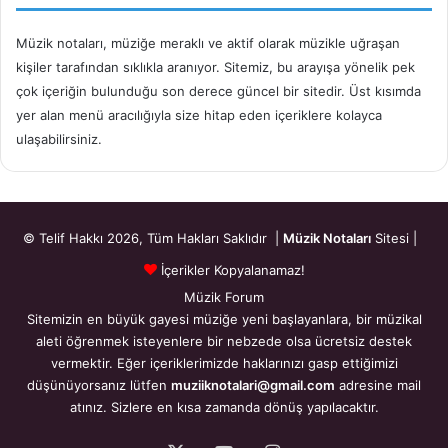
Müzik notaları, müziğe meraklı ve aktif olarak müzikle uğraşan
kişiler tarafından sıklıkla aranıyor. Sitemiz, bu arayışa yönelik pek
çok içeriğin bulunduğu son derece güncel bir sitedir. Üst kısımda
yer alan menü aracılığıyla size hitap eden içeriklere kolayca
ulaşabilirsiniz.
© Telif Hakkı 2026, Tüm Hakları Saklıdır |
Müzik Notaları
Sitesi |
İçerikler Kopyalanamaz!
Müzik Forum
Sitemizin en büyük gayesi müziğe yeni başlayanlara, bir müzikal
aleti öğrenmek isteyenlere bir nebzede olsa ücretsiz destek
vermektir. Eğer içeriklerimizde haklarınızı gasp ettiğimizi
düşünüyorsanız lütfen
muziiknotalari@gmail.com
adresine mail
atınız. Sizlere en kısa zamanda dönüş yapılacaktır.