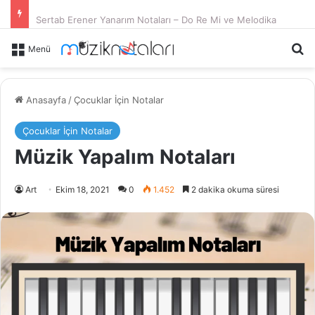
Sertab Erener Yanarım Notaları – Do Re Mi ve Melodika
Ar
Menü
Anasayfa
/
Çocuklar İçin Notalar
Çocuklar İçin Notalar
Müzik Yapalım Notaları
Art
Ekim 18, 2021
0
1.452
2 dakika okuma süresi