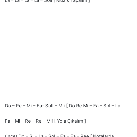
La – La – La – La – Soll [ Müzik Yapalım ]
Do – Re – Mi – Fa- Soll – Mii [ Do Re Mi – Fa – Sol – La
Fa – Mi – Re – Re – Mii [ Yola Çıkalım ]
(İnce) Do – Si – La – Sol – Fa – Fa – Ree [ Notalarda