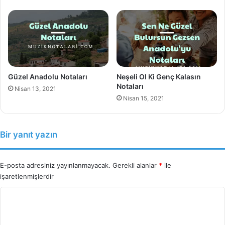
Güzel Anadolu Notaları
Neşeli Ol Ki Genç Kalasın
Notaları
Nisan 13, 2021
Nisan 15, 2021
Bir yanıt yazın
E-posta adresiniz yayınlanmayacak.
Gerekli alanlar
*
ile
işaretlenmişlerdir
Y
o
r