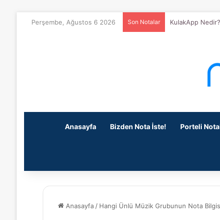
Perşembe, Ağustos 6 2026
Son Notalar
KulakApp Nedir?
Anasayfa
Bizden Nota İste!
Porteli Nota
Anasayfa
/
Hangi Ünlü Müzik Grubunun Nota Bilgis