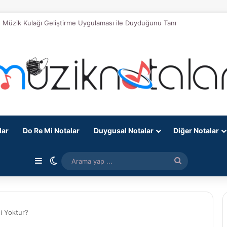
 Müzik Kulağı Geliştirme Uygulaması ile Duyduğunu Tanı
lar
Do Re Mi Notalar
Duygusal Notalar
Diğer Notalar
Kenar Bölmesi
Dış görünümü değiştir
Arama
yap
...
i Yoktur?