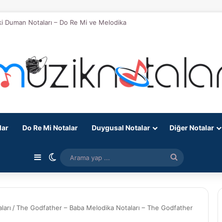
eki Duman Notaları – Do Re Mi ve Melodika
lar
Do Re Mi Notalar
Duygusal Notalar
Diğer Notalar
Kenar Bölmesi
Dış görünümü değiştir
Arama
yap
...
ları
/
The Godfather – Baba Melodika Notaları – The Godfather