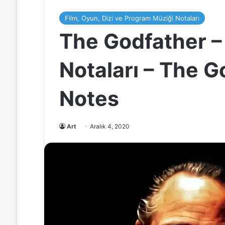
Film, Oyun, Dizi ve Program Müziği Notaları
The Godfather –
Notaları – The 
Notes
Art
Aralık 4, 2020