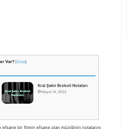
ler Var?
[
Gizle
]
Kral Şakir Brokoli Notaları
Mayıs 14, 2022
efsane bir filmin efsane olan müziğinin notalarını