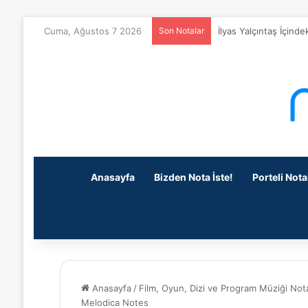
İlyas Yalçıntaş İçind
Cuma, Ağustos 7 2026
Son Notalar
Anasayfa
Bizden Nota İste!
Porteli Nota
Anasayfa
/
Film, Oyun, Dizi ve Program Müziği Nota
Melodica Notes