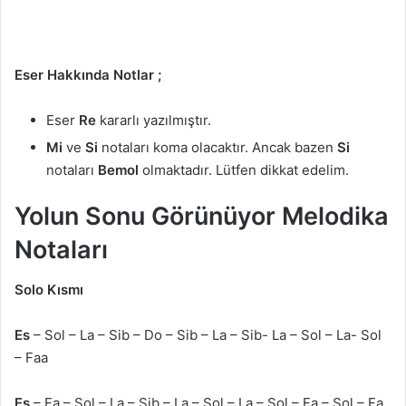
Eser Hakkında Notlar ;
Eser
Re
kararlı yazılmıştır.
Mi
ve
Si
notaları koma olacaktır. Ancak bazen
Si
notaları
Bemol
olmaktadır. Lütfen dikkat edelim.
Yolun Sonu Görünüyor Melodika
Notaları
Solo Kısmı
Es
– Sol – La – Sib – Do – Sib – La – Sib- La – Sol – La- Sol
– Faa
Es
– Fa – Sol – La – Sib – La – Sol – La – Sol – Fa – Sol – Fa