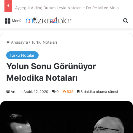
Ayşegül Aldinç Durum Leyla Notaları – Do Re Mi ve Melodika
Ar
Menü
Anasayfa
/
Türkü Notaları
Türkü Notaları
Yolun Sonu Görünüyor
Melodika Notaları
Art
Aralık 12, 2020
0
535
3 dakika okuma süresi