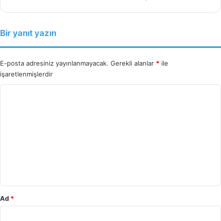
Bir yanıt yazın
E-posta adresiniz yayınlanmayacak.
Gerekli alanlar
*
ile
işaretlenmişlerdir
Y
o
r
u
m
*
Ad
*