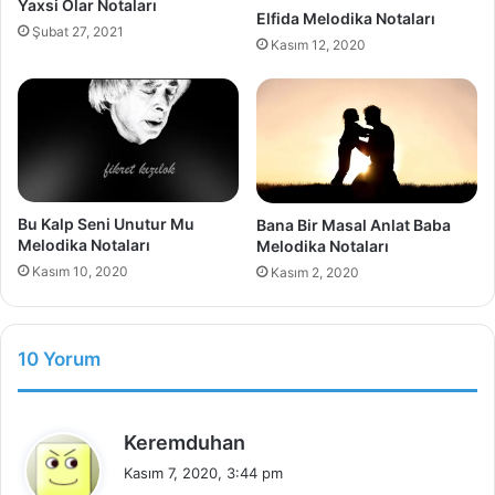
Yaxsi Olar Notaları
Elfida Melodika Notaları
Şubat 27, 2021
Kasım 12, 2020
Bu Kalp Seni Unutur Mu
Bana Bir Masal Anlat Baba
Melodika Notaları
Melodika Notaları
Kasım 10, 2020
Kasım 2, 2020
10 Yorum
d
Keremduhan
e
Kasım 7, 2020, 3:44 pm
d