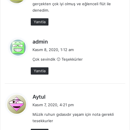
gerçekten çok iyi olmuş ve eğlenceli flüt ile
i
denedim.
k
i
Yanıtla
:
d
admin
e
Kasım 8, 2020, 1:12 am
d
Çok sevindik 🙂 Teşekkürler
i
k
Yanıtla
i
:
d
Aytul
e
Kasım 7, 2020, 4:21 pm
d
Müzik ruhun gıdasıdır yaşam için nota gerekli
i
tesekkurler
k
i