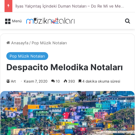
İlyas Yalçıntaş İçindeki Duman Notaları – Do Re Mi ve Melodika
Ar
Menü
Anasayfa
/
Pop Müzik Notaları
Pop Müzik Notaları
Despacito Melodika Notaları
Art
Kasım 7, 2020
10
393
4 dakika okuma süresi