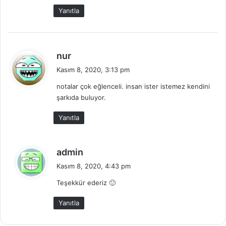
k
Yanıtla
i
:
d
nur
e
Kasım 8, 2020, 3:13 pm
d
notalar çok eğlenceli. insan ister istemez kendini
i
şarkıda buluyor.
k
i
Yanıtla
:
d
admin
e
Kasım 8, 2020, 4:43 pm
d
Teşekkür ederiz 🙂
i
k
Yanıtla
i
: