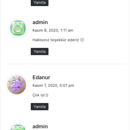
Yanıtla
:
d
admin
e
Kasım 8, 2020, 1:11 am
d
Haklısınız teşekkür ederiz 🙂
i
k
Yanıtla
i
:
d
Edanur
e
Kasım 7, 2020, 5:07 pm
d
Çok iyi:))
i
k
Yanıtla
i
:
d
admin