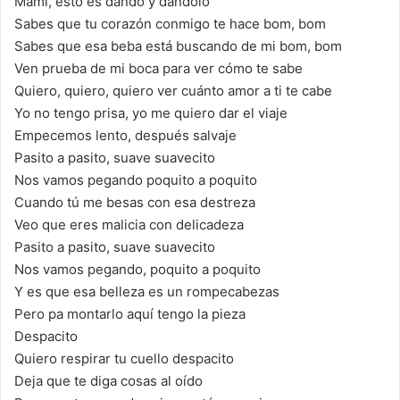
Mami, esto es dando y dándolo
Sabes que tu corazón conmigo te hace bom, bom
Sabes que esa beba está buscando de mi bom, bom
Ven prueba de mi boca para ver cómo te sabe
Quiero, quiero, quiero ver cuánto amor a ti te cabe
Yo no tengo prisa, yo me quiero dar el viaje
Empecemos lento, después salvaje
Pasito a pasito, suave suavecito
Nos vamos pegando poquito a poquito
Cuando tú me besas con esa destreza
Veo que eres malicia con delicadeza
Pasito a pasito, suave suavecito
Nos vamos pegando, poquito a poquito
Y es que esa belleza es un rompecabezas
Pero pa montarlo aquí tengo la pieza
Despacito
Quiero respirar tu cuello despacito
Deja que te diga cosas al oído