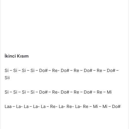
İkinci Kısım
Si – Si – Si – Si – Do# – Re- Do# – Re – Do# – Re – Do# –
Sii
Si – Si – Si – Si – Do# – Re- Do# – Re – Do# – Re – Mi
Laa – La- La – La- La – Re- La- Re- La- Re – Mi – Mi – Do#