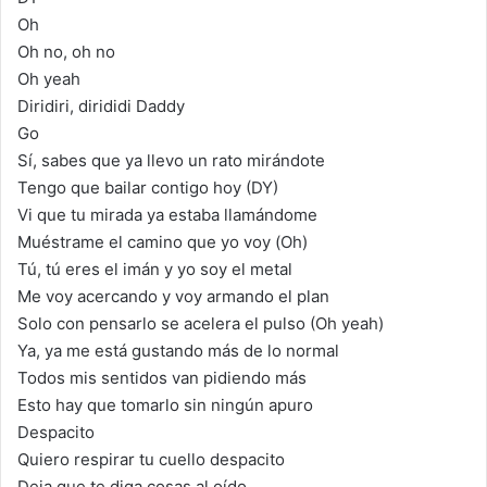
Oh
Oh no, oh no
Oh yeah
Diridiri, dirididi Daddy
Go
Sí, sabes que ya llevo un rato mirándote
Tengo que bailar contigo hoy (DY)
Vi que tu mirada ya estaba llamándome
Muéstrame el camino que yo voy (Oh)
Tú, tú eres el imán y yo soy el metal
Me voy acercando y voy armando el plan
Solo con pensarlo se acelera el pulso (Oh yeah)
Ya, ya me está gustando más de lo normal
Todos mis sentidos van pidiendo más
Esto hay que tomarlo sin ningún apuro
Despacito
Quiero respirar tu cuello despacito
Deja que te diga cosas al oído