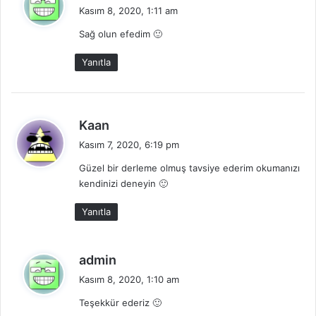
e
Kasım 8, 2020, 1:11 am
d
Sağ olun efedim 🙂
i
k
Yanıtla
i
:
d
Kaan
e
Kasım 7, 2020, 6:19 pm
d
Güzel bir derleme olmuş tavsiye ederim okumanızı
i
kendinizi deneyin 🙂
k
i
Yanıtla
:
d
admin
e
Kasım 8, 2020, 1:10 am
d
Teşekkür ederiz 🙂
i